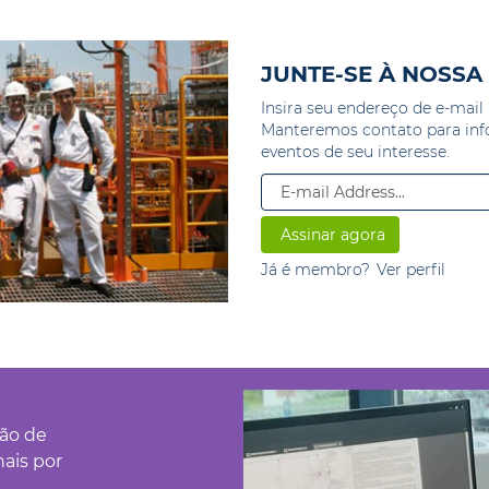
JUNTE-SE À NOSS
Insira seu endereço de e-mai
Manteremos contato para inf
eventos de seu interesse.
Já é membro?
Ver perfil
ção de
nais por
e