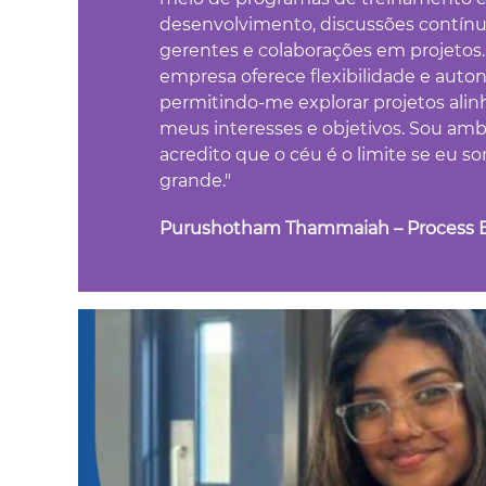
desenvolvimento, discussões contín
gerentes e colaborações em projetos.
empresa oferece flexibilidade e auto
permitindo-me explorar projetos alin
meus interesses e objetivos. Sou amb
acredito que o céu é o limite se eu s
grande."
Purushotham Thammaiah – Process 