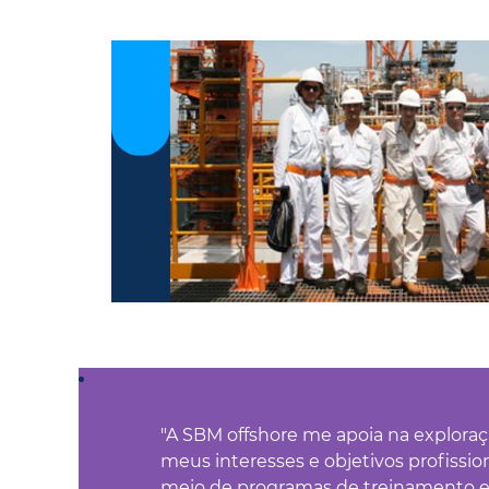
"A SBM offshore me apoia na explora
meus interesses e objetivos profissio
meio de programas de treinamento 