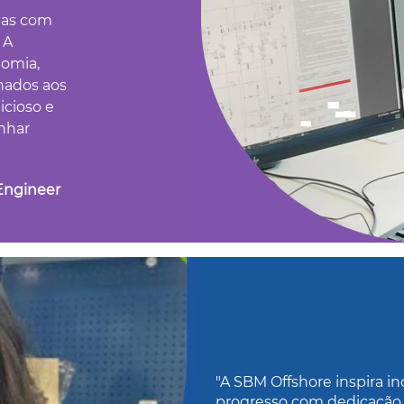
uas com
 A
nomia,
hados aos
icioso e
onhar
Engineer
"A SBM Offshore inspira i
progresso com dedicação