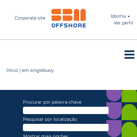
Idioma
Corporate site
Ver perfil
(página
Início
|
em singlebuoy
atual)
Buscar resultados para
"".
Procurar por palavra-chave
Pesquisar por localização
Mostrar mais opções